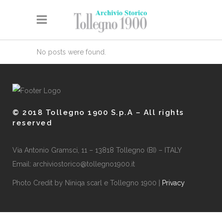
No posts were found.
© 2018 Tollegno 1900 S.p.A – All rights
reserved
Via Antonio Gramsci, 11 – 13818 Tollegno (BI) – ITALY
Email: archiviostorico@tollegno1900.it
Photo Credit by Niniqa scarl e Tollegno 1900 |
Privacy